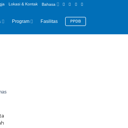
gja
Lokasi & Kontak
Bahasa
a
Program
Fasilitas
PPDB
ta
ah