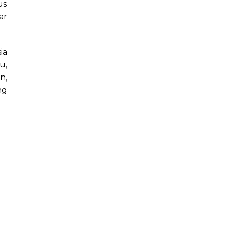
us
ar
ia
u,
n,
ng