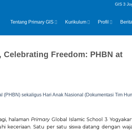
GIS 3 Jo
Tentang Primary GIS
Kurikulum
Profil
Berit
, Celebrating Freedom: PHBN at
agi, halaman
Primary
Global Islamic School 3 Yogyakar
hi keceriaan. Satu per satu siswa datang dengan waj