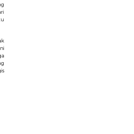
ng
ri
tu
ak
ni
ga
ng
is