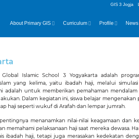
GIS 3 Jogja
About Primary GIS
Curriculum
Profile
News
arta
Global Islamic School 3 Yogyakarta adalah progr
am yang kelima, yaitu ibadah haji, melalui simulasi
 ini adalah untuk memberikan pemahaman mendalam te
 dilakukan. Dalam kegiatan ini, siswa belajar mengenakan 
p haji seperti wukuf di Arafah dan lempar jumrah.
 pentingnya menanamkan nilai-nilai keagamaan dan kes
n memahami pelaksanaan haji saat mereka dewasa. Hara
is ibadah haji, tetapi juga merasakan kedekatan de